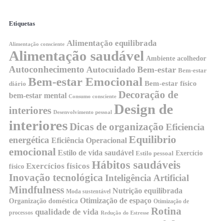
Etiquetas
Alimentação equilibrada
Alimentação consciente
Alimentação saudável
Ambiente acolhedor
Autoconhecimento
Autocuidado
Bem-estar
Bem-estar
Bem-estar Emocional
Bem-estar físico
diário
Decoração de
bem-estar mental
Consumo consciente
Design de
interiores
Desenvolvimento pessoal
interiores
Dicas de organização
Eficiencia
Equilibrio
energética
Eficiência Operacional
emocional
Estilo de vida saudável
Exercício
Estilo pessoal
Hábitos saudáveis
Exercícios físicos
físico
Inovação tecnológica
Inteligência Artificial
Mindfulness
Nutrição equilibrada
Moda sustentável
Otimização de espaço
Organização doméstica
Otimização de
Rotina
qualidade de vida
processos
Redução do Estresse