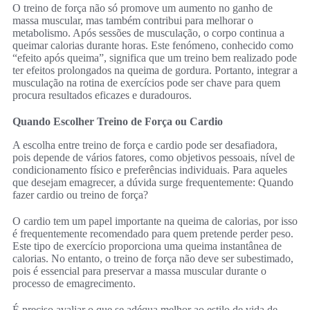
O treino de força não só promove um aumento no ganho de
massa muscular, mas também contribui para melhorar o
metabolismo. Após sessões de musculação, o corpo continua a
queimar calorias durante horas. Este fenómeno, conhecido como
“efeito após queima”, significa que um treino bem realizado pode
ter efeitos prolongados na queima de gordura. Portanto, integrar a
musculação na rotina de exercícios pode ser chave para quem
procura resultados eficazes e duradouros.
Quando Escolher Treino de Força ou Cardio
A escolha entre treino de força e cardio pode ser desafiadora,
pois depende de vários fatores, como objetivos pessoais, nível de
condicionamento físico e preferências individuais. Para aqueles
que desejam emagrecer, a dúvida surge frequentemente: Quando
fazer cardio ou treino de força?
O cardio tem um papel importante na queima de calorias, por isso
é frequentemente recomendado para quem pretende perder peso.
Este tipo de exercício proporciona uma queima instantânea de
calorias. No entanto, o treino de força não deve ser subestimado,
pois é essencial para preservar a massa muscular durante o
processo de emagrecimento.
É preciso avaliar o que se adéqua melhor ao estilo de vida de