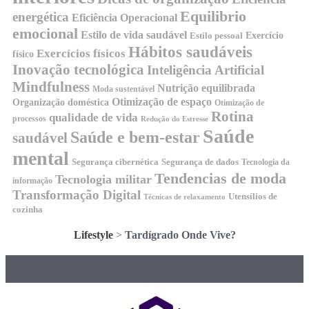
Equilibrio
energética
Eficiência Operacional
emocional
Estilo de vida saudável
Exercício
Estilo pessoal
Hábitos saudáveis
Exercícios físicos
físico
Inovação tecnológica
Inteligência Artificial
Mindfulness
Nutrição equilibrada
Moda sustentável
Otimização de espaço
Organização doméstica
Otimização de
Rotina
qualidade de vida
processos
Redução do Estresse
Saúde
Saúde e bem-estar
saudável
mental
Segurança cibernética
Segurança de dados
Tecnologia da
Tendencias de moda
Tecnologia militar
informação
Transformação Digital
Utensílios de
Técnicas de relaxamento
cozinha
Lifestyle
>
Tardígrado Onde Vive?