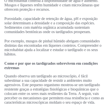
O microhabitat controla a disponibilidade de água e alimento.
Musgos e líquenes retêm humidade e criam microcâmaras que
oferecem proteção e recursos.
Porosidade, capacidade de retenção de água, pH e exposição
solar determinam a densidade e a composição das espécies.
Sedimentos com matéria orgânica acumulada sustentam
comunidades bentónicas onde os tardígrados prosperam.
Por exemplo, musgos de pinhal húmido abrigam comunidades
distintas das encontradas em líquenes costeiros. Compreender o
microhabitat ajuda a localizar e estudar o tardígrado e os seus
hábitos.
Como e por que os tardígrados sobrevivem em condições
extremas
Quando observa um tardígrado ao microscópio, é fácil
subestimar a sua capacidade de resistir a ambientes muito
agressivos. Este pequeno organismo mostrou-se um tardígrado
resistente graças a estratégias fisiológicas e bioquímicas que o
colocam entre os seres mais resilientes da Terra. A seguir, vais
perceber os mecanismos que permitem essa resistência e como as
características microscópicas moldam o seu espaço de vida.