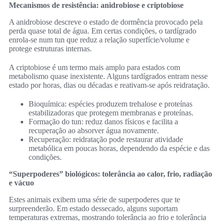
Mecanismos de resistência: anidrobiose e criptobiose
A anidrobiose descreve o estado de dormência provocado pela
perda quase total de água. Em certas condições, o tardígrado
enrola-se num tun que reduz a relação superfície/volume e
protege estruturas internas.
A criptobiose é um termo mais amplo para estados com
metabolismo quase inexistente. Alguns tardígrados entram nesse
estado por horas, dias ou décadas e reativam-se após reidratação.
Bioquímica: espécies produzem trehalose e proteínas
estabilizadoras que protegem membranas e proteínas.
Formação do tun: reduz danos físicos e facilita a
recuperação ao absorver água novamente.
Recuperação: reidratação pode restaurar atividade
metabólica em poucas horas, dependendo da espécie e das
condições.
“Superpoderes” biológicos: tolerância ao calor, frio, radiação
e vácuo
Estes animais exibem uma série de superpoderes que te
surpreenderão. Em estado dessecado, alguns suportam
temperaturas extremas, mostrando tolerância ao frio e tolerância