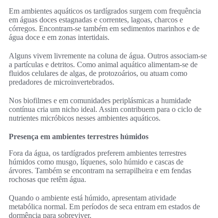
Em ambientes aquáticos os tardígrados surgem com frequência
em águas doces estagnadas e correntes, lagoas, charcos e
córregos. Encontram-se também em sedimentos marinhos e de
água doce e em zonas intertidais.
Alguns vivem livremente na coluna de água. Outros associam-se
a partículas e detritos. Como animal aquático alimentam-se de
fluidos celulares de algas, de protozoários, ou atuam como
predadores de microinvertebrados.
Nos biofilmes e em comunidades periplásmicas a humidade
contínua cria um nicho ideal. Assim contribuem para o ciclo de
nutrientes micróbicos nesses ambientes aquáticos.
Presença em ambientes terrestres húmidos
Fora da água, os tardígrados preferem ambientes terrestres
húmidos como musgo, líquenes, solo húmido e cascas de
árvores. Também se encontram na serrapilheira e em fendas
rochosas que retêm água.
Quando o ambiente está húmido, apresentam atividade
metabólica normal. Em períodos de seca entram em estados de
dormência para sobreviver.