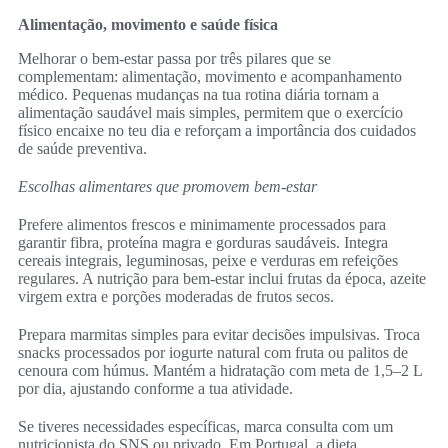
Alimentação, movimento e saúde física
Melhorar o bem-estar passa por três pilares que se
complementam: alimentação, movimento e acompanhamento
médico. Pequenas mudanças na tua rotina diária tornam a
alimentação saudável mais simples, permitem que o exercício
físico encaixe no teu dia e reforçam a importância dos cuidados
de saúde preventiva.
Escolhas alimentares que promovem bem-estar
Prefere alimentos frescos e minimamente processados para
garantir fibra, proteína magra e gorduras saudáveis. Integra
cereais integrais, leguminosas, peixe e verduras em refeições
regulares. A nutrição para bem-estar inclui frutas da época, azeite
virgem extra e porções moderadas de frutos secos.
Prepara marmitas simples para evitar decisões impulsivas. Troca
snacks processados por iogurte natural com fruta ou palitos de
cenoura com húmus. Mantém a hidratação com meta de 1,5–2 L
por dia, ajustando conforme a tua atividade.
Se tiveres necessidades específicas, marca consulta com um
nutricionista do SNS ou privado. Em Portugal, a dieta