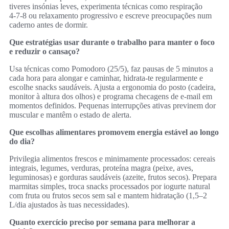
tiveres insónias leves, experimenta técnicas como respiração
4‑7‑8 ou relaxamento progressivo e escreve preocupações num
caderno antes de dormir.
Que estratégias usar durante o trabalho para manter o foco
e reduzir o cansaço?
Usa técnicas como Pomodoro (25/5), faz pausas de 5 minutos a
cada hora para alongar e caminhar, hidrata‑te regularmente e
escolhe snacks saudáveis. Ajusta a ergonomia do posto (cadeira,
monitor à altura dos olhos) e programa checagens de e‑mail em
momentos definidos. Pequenas interrupções ativas previnem dor
muscular e mantêm o estado de alerta.
Que escolhas alimentares promovem energia estável ao longo
do dia?
Privilegia alimentos frescos e minimamente processados: cereais
integrais, legumes, verduras, proteína magra (peixe, aves,
leguminosas) e gorduras saudáveis (azeite, frutos secos). Prepara
marmitas simples, troca snacks processados por iogurte natural
com fruta ou frutos secos sem sal e mantem hidratação (1,5–2
L/dia ajustados às tuas necessidades).
Quanto exercício preciso por semana para melhorar a