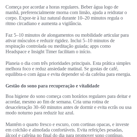
Começa por acordar a horas regulares. Beber água logo de
manhã, preferencialmente morna com limão, ajuda a reidratar o
corpo. Expor-te à luz natural durante 10–20 minutos regula o
ritmo circadiano e aumenta a vigilância.
Faz 5–10 minutos de alongamentos ou mobilidade articular para
ativar músculos e reduzir rigidez. Inclui 5–10 minutos de
respiração controlada ou meditação guiada; apps como
Headspace e Insight Timer facilitam o início.
Planeia o dia com três prioridades principais. Esta prática simples
melhora foco e reduz ansiedade matinal. Se gostas de café,
equilibra-o com água e evita depender só da cafeína para energia.
Gestão do sono para recuperação e vitalidade
Boa higiene do sono começa com horários regulares para deitar e
acordar, mesmo ao fim de semana. Cria uma rotina de
desaceleração 30–60 minutos antes de dormir e evita ecrãs ou usa
modo noturno para reduzir luz azul.
Mantém o quarto fresco e escuro, com cortinas opacas, e investe
em colchão e almofada confortáveis. Evita refeições pesadas,
álcool e cafeína no final do dia para promover sono contínuo.