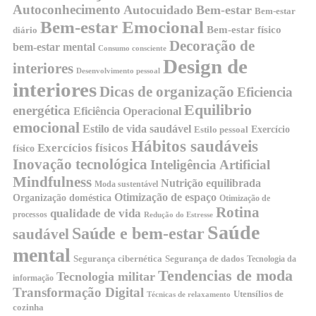
Autoconhecimento
Autocuidado
Bem-estar
Bem-estar
Bem-estar Emocional
Bem-estar físico
diário
Decoração de
bem-estar mental
Consumo consciente
Design de
interiores
Desenvolvimento pessoal
interiores
Dicas de organização
Eficiencia
Equilibrio
energética
Eficiência Operacional
emocional
Estilo de vida saudável
Exercício
Estilo pessoal
Hábitos saudáveis
Exercícios físicos
físico
Inovação tecnológica
Inteligência Artificial
Mindfulness
Nutrição equilibrada
Moda sustentável
Otimização de espaço
Organização doméstica
Otimização de
Rotina
qualidade de vida
processos
Redução do Estresse
Saúde
Saúde e bem-estar
saudável
mental
Segurança cibernética
Segurança de dados
Tecnologia da
Tendencias de moda
Tecnologia militar
informação
Transformação Digital
Utensílios de
Técnicas de relaxamento
cozinha