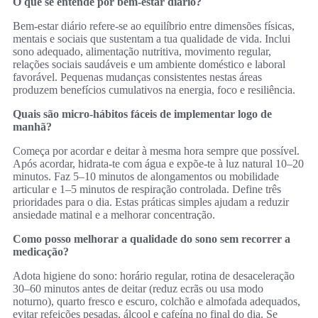
O que se entende por bem‑estar diário?
Bem‑estar diário refere‑se ao equilíbrio entre dimensões físicas,
mentais e sociais que sustentam a tua qualidade de vida. Inclui
sono adequado, alimentação nutritiva, movimento regular,
relações sociais saudáveis e um ambiente doméstico e laboral
favorável. Pequenas mudanças consistentes nestas áreas
produzem benefícios cumulativos na energia, foco e resiliência.
Quais são micro‑hábitos fáceis de implementar logo de
manhã?
Começa por acordar e deitar à mesma hora sempre que possível.
Após acordar, hidrata‑te com água e expõe‑te à luz natural 10–20
minutos. Faz 5–10 minutos de alongamentos ou mobilidade
articular e 1–5 minutos de respiração controlada. Define três
prioridades para o dia. Estas práticas simples ajudam a reduzir
ansiedade matinal e a melhorar concentração.
Como posso melhorar a qualidade do sono sem recorrer a
medicação?
Adota higiene do sono: horário regular, rotina de desaceleração
30–60 minutos antes de deitar (reduz ecrãs ou usa modo
noturno), quarto fresco e escuro, colchão e almofada adequados,
evitar refeições pesadas, álcool e cafeína no final do dia. Se