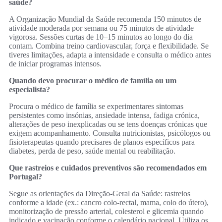
saúde?
A Organização Mundial da Saúde recomenda 150 minutos de
atividade moderada por semana ou 75 minutos de atividade
vigorosa. Sessões curtas de 10–15 minutos ao longo do dia
contam. Combina treino cardiovascular, força e flexibilidade. Se
tiveres limitações, adapta a intensidade e consulta o médico antes
de iniciar programas intensos.
Quando devo procurar o médico de família ou um
especialista?
Procura o médico de família se experimentares sintomas
persistentes como insónias, ansiedade intensa, fadiga crónica,
alterações de peso inexplicadas ou se tens doenças crónicas que
exigem acompanhamento. Consulta nutricionistas, psicólogos ou
fisioterapeutas quando precisares de planos específicos para
diabetes, perda de peso, saúde mental ou reabilitação.
Que rastreios e cuidados preventivos são recomendados em
Portugal?
Segue as orientações da Direção‑Geral da Saúde: rastreios
conforme a idade (ex.: cancro colo‑rectal, mama, colo do útero),
monitorização de pressão arterial, colesterol e glicemia quando
indicado e vacinação conforme o calendário nacional. Utiliza os