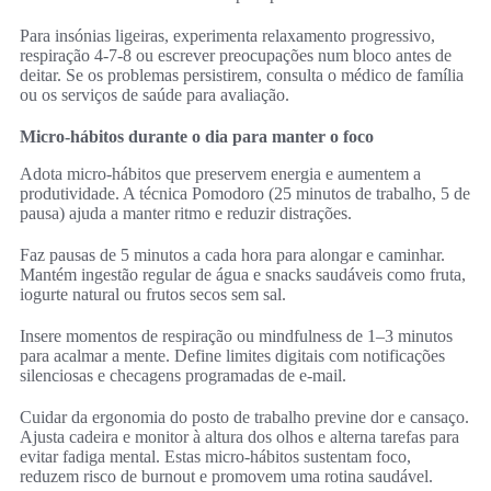
Para insónias ligeiras, experimenta relaxamento progressivo,
respiração 4-7-8 ou escrever preocupações num bloco antes de
deitar. Se os problemas persistirem, consulta o médico de família
ou os serviços de saúde para avaliação.
Micro-hábitos durante o dia para manter o foco
Adota micro-hábitos que preservem energia e aumentem a
produtividade. A técnica Pomodoro (25 minutos de trabalho, 5 de
pausa) ajuda a manter ritmo e reduzir distrações.
Faz pausas de 5 minutos a cada hora para alongar e caminhar.
Mantém ingestão regular de água e snacks saudáveis como fruta,
iogurte natural ou frutos secos sem sal.
Insere momentos de respiração ou mindfulness de 1–3 minutos
para acalmar a mente. Define limites digitais com notificações
silenciosas e checagens programadas de e-mail.
Cuidar da ergonomia do posto de trabalho previne dor e cansaço.
Ajusta cadeira e monitor à altura dos olhos e alterna tarefas para
evitar fadiga mental. Estas micro-hábitos sustentam foco,
reduzem risco de burnout e promovem uma rotina saudável.