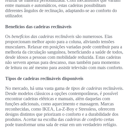
relaxar de maneira personalizada. Com mecanismos que variam
entre manuais e automáticos, estas cadeiras possibilitam
diferentes ângulos de reclinação, adaptando-se ao conforto do
utilizador.
Benefícios das cadeiras reclináveis
Os
benefícios das cadeiras reclináveis
são numerosos. Elas
proporcionam melhor apoio para a coluna, aliviando tensões
musculares. Relaxar em posições variadas pode contribuir para a
melhoria da circulação sanguínea, beneficiando a saúde de todos,
desde idosos a pessoas com mobilidade reduzida. Estas cadeiras
não servem apenas para descanso, mas também para momentos
de leitura ou até mesmo para assistir televisão com mais conforto.
Tipos de cadeiras reclináveis disponíveis
No mercado, há uma vasta gama de
tipos de cadeiras
reclináveis.
Desde modelos clássicos a opções contemporâneas, é possível
encontrar cadeiras elétricas e manuais, além daquelas com
funções adicionais, como aquecimento e massagem. Marcas
reconhecidas, como IKEA, La-Z-Boy e Stressless, oferecem
designs distintos que priorizam o conforto e a durabilidade dos
produtos. Acertar na escolha das
cadeiras de conforto
certas
pode transformar uma sala de estar em um verdadeiro refúgio.