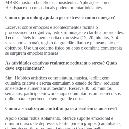
MBSR mostram benefícios consistentes. Aplicações como
Headspace ou cursos locais podem orientar iniciantes.
Como o journaling ajuda a gerir stress e como começar?
Escrever sobre emoções e acontecimentos facilita o
processamento cognitivo, reduz ruminação e clarifica prioridades.
Técnicas úteis incluem escrita expressiva (15–20 minutos, 3–4
vezes por semana), registo de gratidão diário e planeamento de
objetivos. Use um caderno físico ou apps e combine com terapia
se surgirem emoções intensas.
As atividades criativas realmente reduzem o stress? Quais
devo experimentar?
Sim. Hobbies artísticos como pintura, música, jardinagem,
culinária criativa e escrita estimulam o estado de flow, reduzem
ansiedade e aumentam autoestima. Reserve 30–60 minutos
semanais, participe em workshops comunitários ou use recursos
online para experimentar sem grande custo.
Como a socialização contribui para a resiliência ao stress?
Apoio social reduz isolamento, oferece suporte emocional e
diminui o risco de depressão. Participar em grupos (caminhadas,
clubes desportivos, voluntariado como Cruz Vermelha