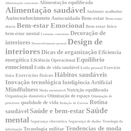
Alimentação equilibrada
Alimentação consciente
Alimentação saudável
Ambiente acolhedor
Autoconhecimento
Autocuidado
Bem-estar
Bem-estar
Bem-estar Emocional
Bem-estar físico
diário
Decoração de
bem-estar mental
Consumo consciente
Design de
interiores
Desenvolvimento pessoal
interiores
Dicas de organização
Eficiencia
Equilibrio
energética
Eficiência Operacional
emocional
Estilo de vida saudável
Exercício
Estilo pessoal
Hábitos saudáveis
Exercícios físicos
físico
Inovação tecnológica
Inteligência Artificial
Mindfulness
Nutrição equilibrada
Moda sustentável
Otimização de espaço
Organização doméstica
Otimização de
Rotina
qualidade de vida
processos
Redução do Estresse
Saúde
Saúde e bem-estar
saudável
mental
Segurança cibernética
Segurança de dados
Tecnologia da
Tendencias de moda
Tecnologia militar
informação