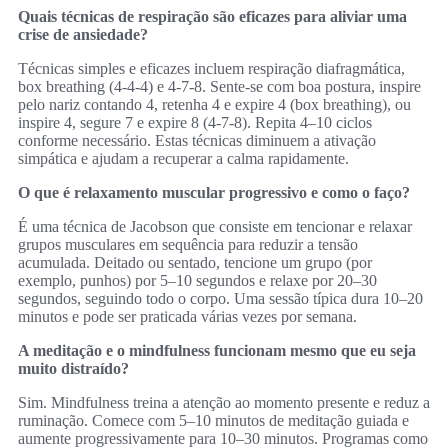
Quais técnicas de respiração são eficazes para aliviar uma
crise de ansiedade?
Técnicas simples e eficazes incluem respiração diafragmática,
box breathing (4‑4‑4) e 4‑7‑8. Sente‑se com boa postura, inspire
pelo nariz contando 4, retenha 4 e expire 4 (box breathing), ou
inspire 4, segure 7 e expire 8 (4‑7‑8). Repita 4–10 ciclos
conforme necessário. Estas técnicas diminuem a ativação
simpática e ajudam a recuperar a calma rapidamente.
O que é relaxamento muscular progressivo e como o faço?
É uma técnica de Jacobson que consiste em tencionar e relaxar
grupos musculares em sequência para reduzir a tensão
acumulada. Deitado ou sentado, tencione um grupo (por
exemplo, punhos) por 5–10 segundos e relaxe por 20–30
segundos, seguindo todo o corpo. Uma sessão típica dura 10–20
minutos e pode ser praticada várias vezes por semana.
A meditação e o mindfulness funcionam mesmo que eu seja
muito distraído?
Sim. Mindfulness treina a atenção ao momento presente e reduz a
ruminação. Comece com 5–10 minutos de meditação guiada e
aumente progressivamente para 10–30 minutos. Programas como