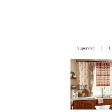
Supervivo
C