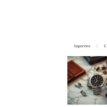
Supervivo
C