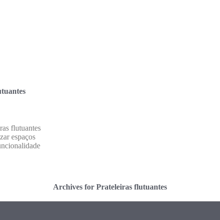
utuantes
as flutuantes
zar espaços
uncionalidade
Archives for Prateleiras flutuantes