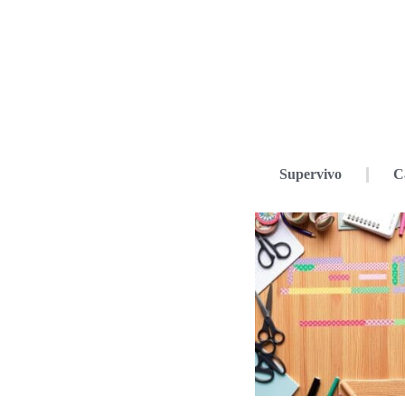
Supervivo
C