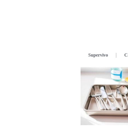
Supervivo
C