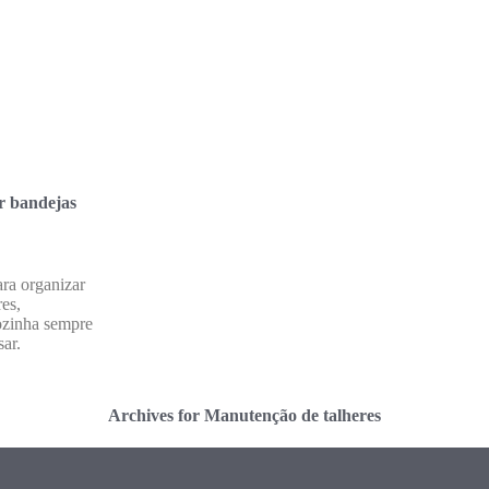
r bandejas
ara organizar
res,
cozinha sempre
sar.
Archives for Manutenção de talheres