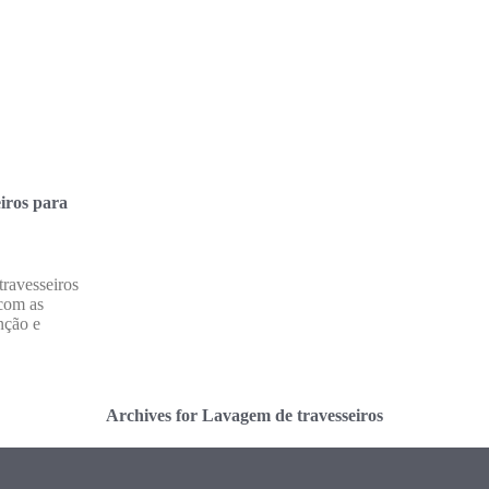
iros para
ravesseiros
 com as
nção e
Archives for Lavagem de travesseiros