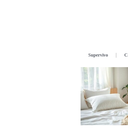
Supervivo
C