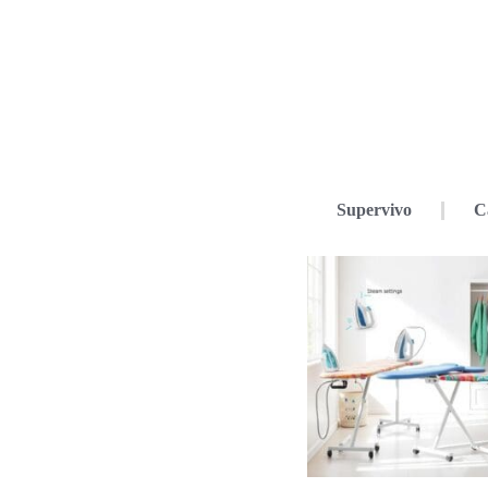
Supervivo
C