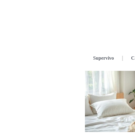
Supervivo
C