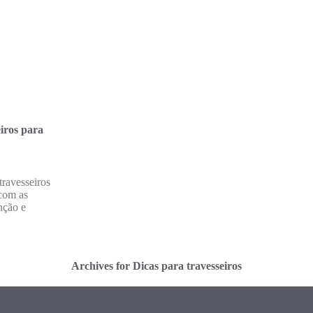
iros para
ravesseiros
 com as
nção e
Archives for Dicas para travesseiros