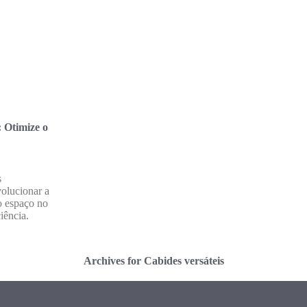
: Otimize o
s
olucionar a
o espaço no
iência.
Archives for Cabides versáteis