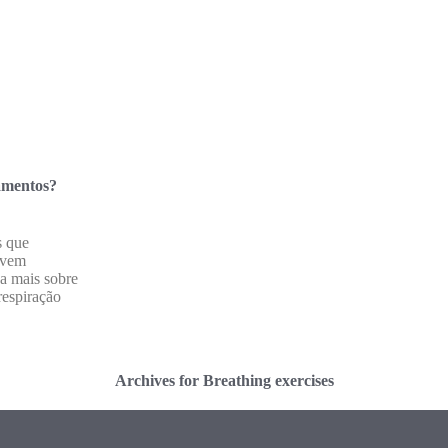
amentos?
s que
ovem
ba mais sobre
respiração
Archives for Breathing exercises