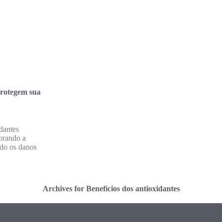
protegem sua
dantes
orando a
ndo os danos
Archives for Benefícios dos antioxidantes