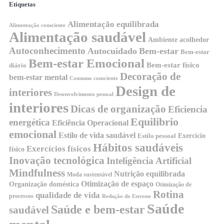
Etiquetas
Alimentação equilibrada
Alimentação consciente
Alimentação saudável
Ambiente acolhedor
Autoconhecimento
Autocuidado
Bem-estar
Bem-estar
Bem-estar Emocional
Bem-estar físico
diário
Decoração de
bem-estar mental
Consumo consciente
Design de
interiores
Desenvolvimento pessoal
interiores
Dicas de organização
Eficiencia
Equilibrio
energética
Eficiência Operacional
emocional
Estilo de vida saudável
Exercício
Estilo pessoal
Hábitos saudáveis
Exercícios físicos
físico
Inovação tecnológica
Inteligência Artificial
Mindfulness
Nutrição equilibrada
Moda sustentável
Otimização de espaço
Organização doméstica
Otimização de
Rotina
qualidade de vida
processos
Redução do Estresse
Saúde
Saúde e bem-estar
saudável