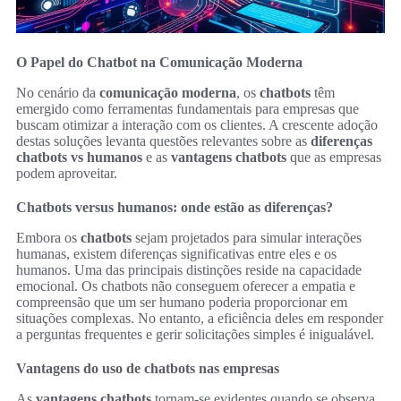
O Papel do Chatbot na Comunicação Moderna
No cenário da
comunicação moderna
, os
chatbots
têm
emergido como ferramentas fundamentais para empresas que
buscam otimizar a interação com os clientes. A crescente adoção
destas soluções levanta questões relevantes sobre as
diferenças
chatbots vs humanos
e as
vantagens chatbots
que as empresas
podem aproveitar.
Chatbots versus humanos: onde estão as diferenças?
Embora os
chatbots
sejam projetados para simular interações
humanas, existem diferenças significativas entre eles e os
humanos. Uma das principais distinções reside na capacidade
emocional. Os chatbots não conseguem oferecer a empatia e
compreensão que um ser humano poderia proporcionar em
situações complexas. No entanto, a eficiência deles em responder
a perguntas frequentes e gerir solicitações simples é inigualável.
Vantagens do uso de chatbots nas empresas
As
vantagens chatbots
tornam-se evidentes quando se observa