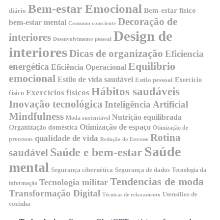
Bem-estar Emocional
Bem-estar físico
diário
Decoração de
bem-estar mental
Consumo consciente
Design de
interiores
Desenvolvimento pessoal
interiores
Dicas de organização
Eficiencia
Equilibrio
energética
Eficiência Operacional
emocional
Estilo de vida saudável
Exercício
Estilo pessoal
Hábitos saudáveis
Exercícios físicos
físico
Inovação tecnológica
Inteligência Artificial
Mindfulness
Nutrição equilibrada
Moda sustentável
Otimização de espaço
Organização doméstica
Otimização de
Rotina
qualidade de vida
processos
Redução do Estresse
Saúde
Saúde e bem-estar
saudável
mental
Segurança cibernética
Segurança de dados
Tecnologia da
Tendencias de moda
Tecnologia militar
informação
Transformação Digital
Utensílios de
Técnicas de relaxamento
cozinha