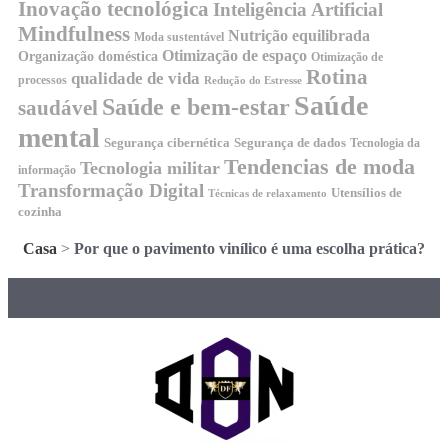
Inovação tecnológica
Inteligência Artificial
Mindfulness
Nutrição equilibrada
Moda sustentável
Otimização de espaço
Organização doméstica
Otimização de
Rotina
qualidade de vida
processos
Redução do Estresse
Saúde
Saúde e bem-estar
saudável
mental
Segurança cibernética
Segurança de dados
Tecnologia da
Tendencias de moda
Tecnologia militar
informação
Transformação Digital
Utensílios de
Técnicas de relaxamento
cozinha
Casa
>
Por que o pavimento vinílico é uma escolha prática?