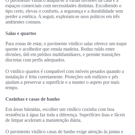
O pavimento vinílico adapta-se a várias divisões da casa e a
espaços comerciais com necessidades distintas. Escolhendo o
tipo certo, elevas o conforto, a segurança e a durabilidade sem
perder a estética. A seguir, exploram-se usos práticos em três
ambientes comuns.
Salas e quartos
Para zonas de estar, o pavimento vinílico salas oferece um toque
quente e acolhedor que emula madeira. Reduz ruído entre
divisões, útil em prédios multifamiliares, e permite transições
discretas com perfis adequados.
O vinílico quartos é compatível com móveis pesados quando a
instalação é feita corretamente. Proteções sob rodízios e pés
ajudam a preservar a superfície e a manter o aspeto por mais
tempo.
Cozinhas e casas de banho
Em áreas húmidas, escolher um vinílico cozinha com boa
resistência à água faz toda a diferença. Superfícies lisas e fáceis
de limpar aceleram a manutenção diária.
O pavimento vinílico casas de banho exige atenção às juntas e