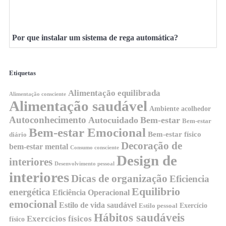
Por que instalar um sistema de rega automática?
Etiquetas
Alimentação equilibrada
Alimentação consciente
Alimentação saudável
Ambiente acolhedor
Autoconhecimento
Autocuidado
Bem-estar
Bem-estar
Bem-estar Emocional
Bem-estar físico
diário
Decoração de
bem-estar mental
Consumo consciente
Design de
interiores
Desenvolvimento pessoal
interiores
Dicas de organização
Eficiencia
Equilibrio
energética
Eficiência Operacional
emocional
Estilo de vida saudável
Exercício
Estilo pessoal
Hábitos saudáveis
Exercícios físicos
físico