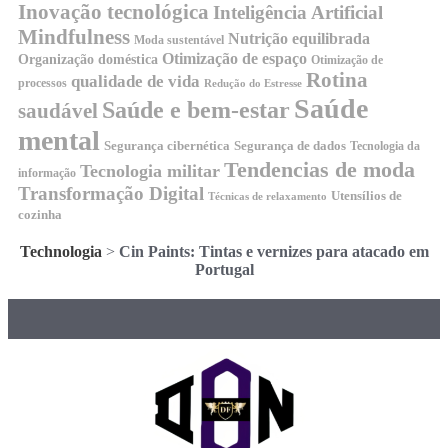
Inovação tecnológica
Inteligência Artificial
Mindfulness
Nutrição equilibrada
Moda sustentável
Otimização de espaço
Organização doméstica
Otimização de
Rotina
qualidade de vida
processos
Redução do Estresse
Saúde
Saúde e bem-estar
saudável
mental
Segurança cibernética
Segurança de dados
Tecnologia da
Tendencias de moda
Tecnologia militar
informação
Transformação Digital
Utensílios de
Técnicas de relaxamento
cozinha
Technologia
>
Cin Paints: Tintas e vernizes para atacado em
Portugal