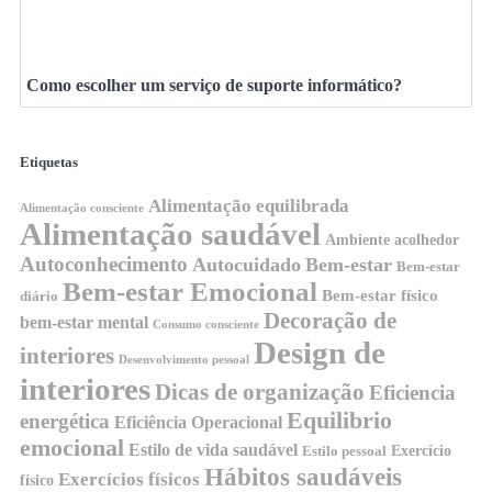
Como escolher um serviço de suporte informático?
Etiquetas
Alimentação equilibrada
Alimentação consciente
Alimentação saudável
Ambiente acolhedor
Autoconhecimento
Autocuidado
Bem-estar
Bem-estar
Bem-estar Emocional
Bem-estar físico
diário
Decoração de
bem-estar mental
Consumo consciente
Design de
interiores
Desenvolvimento pessoal
interiores
Dicas de organização
Eficiencia
Equilibrio
energética
Eficiência Operacional
emocional
Estilo de vida saudável
Exercício
Estilo pessoal
Hábitos saudáveis
Exercícios físicos
físico