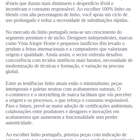
têxteis que duram mais diminuem o desperdício têxtil e
incentivam o consumo responsável. Ao escolher 100% linho ou
blends com alta percentagem de linho, você apoia um ciclo de
uso prolongado e reduz a necessidade de substituições rápidas.
No mercado do linho português nota-se um crescimento do
segmento premium e de nicho. Designers independentes, marcas
como Vista Alegre Home e pequenos lanifícios têm levado o
produto a feiras internacionais e a compradores que valorizam
origem e qualidade. Ainda assim, o sector enfrenta desafios:
concorrência com tecidos sintéticos mais baratos, necessidade de
modernização de técnicas e formação, e variação na procura
global.
Entre as tendências linho atuais estão o minimalismo, peças
intemporais e paletas neutras com acabamentos naturais. O
e‑commerce e o storytelling de marca facilitam que vás perceber
a origem e os processos, o que reforça o consumo responsável.
Para o futuro, prevê‑se maior adoção de certificações ambientais,
colaborações entre produtores e designers e inovações em
acabamentos que aumentem a funcionalidade sem perder
autenticidade.
Ao escolher linho português, prioriza peças com indicação de