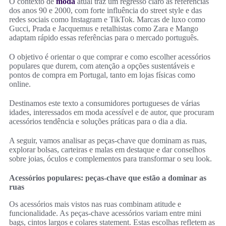
O contexto de
moda
atual traz um regresso claro às referências
dos anos 90 e 2000, com forte influência do street style e das
redes sociais como Instagram e TikTok. Marcas de luxo como
Gucci, Prada e Jacquemus e retalhistas como Zara e Mango
adaptam rápido essas referências para o mercado português.
O objetivo é orientar o que comprar e como escolher acessórios
populares que durem, com atenção a opções sustentáveis e
pontos de compra em Portugal, tanto em lojas físicas como
online.
Destinamos este texto a consumidores portugueses de várias
idades, interessados em moda acessível e de autor, que procuram
acessórios tendência e soluções práticas para o dia a dia.
A seguir, vamos analisar as peças‑chave que dominam as ruas,
explorar bolsas, carteiras e malas em destaque e dar conselhos
sobre joias, óculos e complementos para transformar o seu look.
Acessórios populares: peças-chave que estão a dominar as
ruas
Os acessórios mais vistos nas ruas combinam atitude e
funcionalidade. As peças-chave acessórios variam entre mini
bags, cintos largos e colares statement. Estas escolhas refletem as