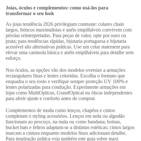
Joias, óculos e complementos: como usá-los para
transformar o seu look
As joias tendência 2026 privilegiam contraste: colares chain
largos, brincos maximalistas e anéis empilháveis convivem com
pérolas reinterpretadas. Para peças de valor, opte por ouro ou
prata; para tendências rápidas, bijutaria portuguesa e bijutaria
acessível são alternativas práticas. Use um colar statement para
elevar uma camisola básica e anéis empilháveis para detalhe sem
esforço.
Nos óculos, as opções vão dos modelos oversize a armações
rectangulares finas e lentes coloridas. Escolha o formato que
enquadra o seu rosto e verifique sempre proteção UV 100% e
lentes polarizadas para condução. Experimente armações em
lojas como MultiOpticas, GrandOptical ou óticas independentes
para aferir ajuste e conforto antes de comprar.
Complementos de moda como lenços, chapéus e cintos
completam o styling acessórios. Lenços em seda ou algodão
funcionam ao pescoço, na mala ou como bandana; boinas,
bucket hats e feltros adaptam-se a distintas estéticas; cintos largos
marcam a cintura enquanto modelos finos adicionam detalhe.
Para inspiração prática veja também este guia sobre maxi