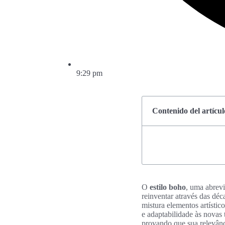
9:29 pm
Contenido del artícul
O
estilo boho
, uma abrev
reinventar através das déc
mistura elementos artísti
e adaptabilidade às novas
provando que sua relevânc