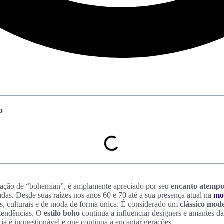
o
iação de “bohemian”, é amplamente apreciado por seu
encanto atempo
adas. Desde suas raízes nos anos 60 e 70 até a sua presença atual na
mo
cos, culturais e de moda de forma única. É considerado um
clássico mod
 tendências. O
estilo boho
continua a influenciar designers e amantes 
ia é inquestionável e que continua a encantar gerações.