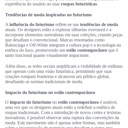
experiência do usuário ao usar
roupas futurísticas
.
Tendências de moda inspiradas no futurismo
A
influência do futurismo
reflete-se nas
tendências de moda
atuais. Os designers estão a explorar silhuetas oversized e a
incorporar elementos surrealistas em suas coleções, criando peças
que desafiam o convencional. Marcas renomadas como
Balenciaga e Off-White integram a cultura pop e a tecnologia na
estética do luxo, promovendo um
estilo contemporâneo
que é
tanto funcional quanto visualmente impactante.
Além disso, as redes sociais amplificam a visibilidade de estilistas
que operam com uma visão futurística, permitindo que suas
criações rompam fronteiras e alcancem um público global,
desafiando as normas tradicionais de moda.
Impacto do futurismo no estilo contemporâneo
O
impacto do futurismo
no
estilo contemporâneo
é notável,
uma vez que os designers atuais estão a redefinir a estética de
roupas tradicionais. Com a introdução de novos cortes e texturas
inovadoras, é possível observar uma ruptura das convenções da
moda. Este movimento não é apenas sobre formas, mas também
sobre a incorporação de materiais que desafiam o status quo,