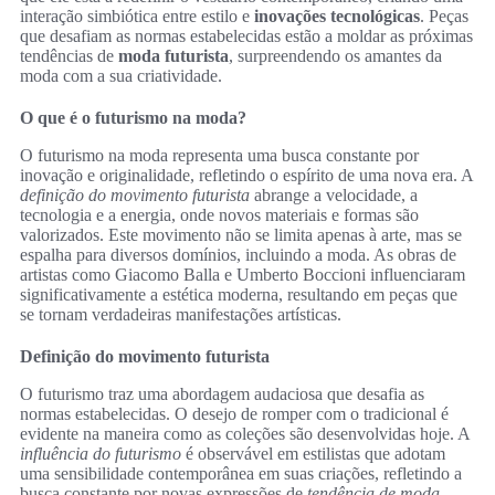
interação simbiótica entre estilo e
inovações tecnológicas
. Peças
que desafiam as normas estabelecidas estão a moldar as próximas
tendências de
moda futurista
, surpreendendo os amantes da
moda com a sua criatividade.
O que é o futurismo na moda?
O futurismo na moda representa uma busca constante por
inovação e originalidade, refletindo o espírito de uma nova era. A
definição do movimento futurista
abrange a velocidade, a
tecnologia e a energia, onde novos materiais e formas são
valorizados. Este movimento não se limita apenas à arte, mas se
espalha para diversos domínios, incluindo a moda. As obras de
artistas como Giacomo Balla e Umberto Boccioni influenciaram
significativamente a estética moderna, resultando em peças que
se tornam verdadeiras manifestações artísticas.
Definição do movimento futurista
O futurismo traz uma abordagem audaciosa que desafia as
normas estabelecidas. O desejo de romper com o tradicional é
evidente na maneira como as coleções são desenvolvidas hoje. A
influência do futurismo
é observável em estilistas que adotam
uma sensibilidade contemporânea em suas criações, refletindo a
busca constante por novas expressões de
tendência de moda
.