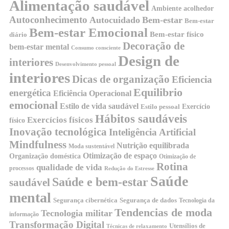
Alimentação saudável
Ambiente acolhedor
Autoconhecimento
Autocuidado
Bem-estar
Bem-estar
Bem-estar Emocional
Bem-estar físico
diário
Decoração de
bem-estar mental
Consumo consciente
Design de
interiores
Desenvolvimento pessoal
interiores
Dicas de organização
Eficiencia
Equilibrio
energética
Eficiência Operacional
emocional
Estilo de vida saudável
Exercício
Estilo pessoal
Hábitos saudáveis
Exercícios físicos
físico
Inovação tecnológica
Inteligência Artificial
Mindfulness
Nutrição equilibrada
Moda sustentável
Otimização de espaço
Organização doméstica
Otimização de
Rotina
qualidade de vida
processos
Redução do Estresse
Saúde
Saúde e bem-estar
saudável
mental
Segurança cibernética
Segurança de dados
Tecnologia da
Tendencias de moda
Tecnologia militar
informação
Transformação Digital
Utensílios de
Técnicas de relaxamento