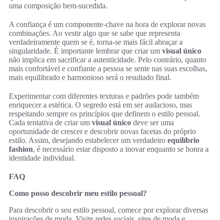
uma composição bem-sucedida.
A confiança é um componente-chave na hora de explorar novas
combinações. Ao vestir algo que se sabe que representa
verdadeiramente quem se é, torna-se mais fácil abraçar a
singularidade. É importante lembrar que criar um
visual único
não implica em sacrificar a autenticidade. Pelo contrário, quanto
mais confortável e confiante a pessoa se sente nas suas escolhas,
mais equilibrado e harmonioso será o resultado final.
Experimentar com diferentes texturas e padrões pode também
enriquecer a estética. O segredo está em ser audacioso, mas
respeitando sempre os princípios que definem o estilo pessoal.
Cada tentativa de criar um
visual único
deve ser uma
oportunidade de crescer e descobrir novas facetas do próprio
estilo. Assim, desejando estabelecer um verdadeiro
equilíbrio
fashion
, é necessário estar disposto a inovar enquanto se honra a
identidade individual.
FAQ
Como posso descobrir meu estilo pessoal?
Para descobrir o seu estilo pessoal, comece por explorar diversas
inspirações de moda. Visite redes sociais, sites de moda e