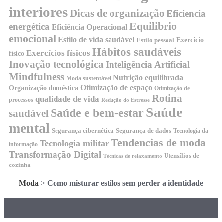
interiores
Dicas de organização
Eficiencia
Equilibrio
energética
Eficiência Operacional
emocional
Estilo de vida saudável
Exercício
Estilo pessoal
Hábitos saudáveis
Exercícios físicos
físico
Inovação tecnológica
Inteligência Artificial
Mindfulness
Nutrição equilibrada
Moda sustentável
Otimização de espaço
Organização doméstica
Otimização de
Rotina
qualidade de vida
processos
Redução do Estresse
Saúde
Saúde e bem-estar
saudável
mental
Segurança cibernética
Segurança de dados
Tecnologia da
Tendencias de moda
Tecnologia militar
informação
Transformação Digital
Utensílios de
Técnicas de relaxamento
cozinha
Moda
>
Como misturar estilos sem perder a identidade