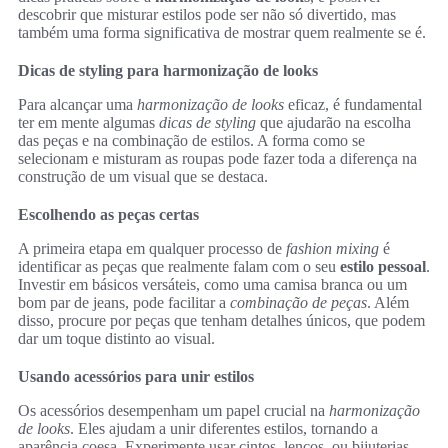
descobrir que misturar estilos pode ser não só divertido, mas
também uma forma significativa de mostrar quem realmente se é.
Dicas de styling para harmonização de looks
Para alcançar uma
harmonização de looks
eficaz, é fundamental
ter em mente algumas
dicas de styling
que ajudarão na escolha
das peças e na combinação de estilos. A forma como se
selecionam e misturam as roupas pode fazer toda a diferença na
construção de um visual que se destaca.
Escolhendo as peças certas
A primeira etapa em qualquer processo de
fashion mixing
é
identificar as peças que realmente falam com o seu
estilo pessoal
.
Investir em básicos versáteis, como uma camisa branca ou um
bom par de jeans, pode facilitar a
combinação de peças
. Além
disso, procure por peças que tenham detalhes únicos, que podem
dar um toque distinto ao visual.
Usando acessórios para unir estilos
Os acessórios desempenham um papel crucial na
harmonização
de looks
. Eles ajudam a unir diferentes estilos, tornando a
aparência coesa. Experimente usar cintos, lenços, ou bijuterias