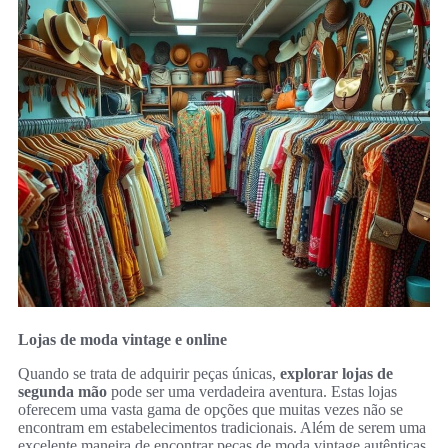
Lojas de moda vintage e online
Quando se trata de adquirir peças únicas,
explorar lojas de
segunda mão
pode ser uma verdadeira aventura. Estas lojas
oferecem uma vasta gama de opções que muitas vezes não se
encontram em estabelecimentos tradicionais. Além de serem uma
excelente maneira de encontrar peças de moda vintage autênticas,