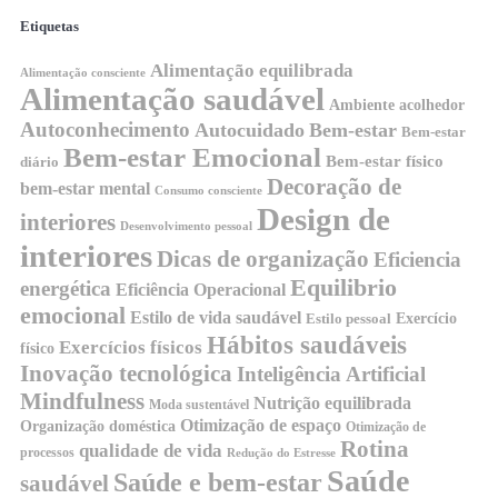
Etiquetas
Alimentação equilibrada
Alimentação consciente
Alimentação saudável
Ambiente acolhedor
Autoconhecimento
Autocuidado
Bem-estar
Bem-estar
Bem-estar Emocional
Bem-estar físico
diário
Decoração de
bem-estar mental
Consumo consciente
Design de
interiores
Desenvolvimento pessoal
interiores
Dicas de organização
Eficiencia
Equilibrio
energética
Eficiência Operacional
emocional
Estilo de vida saudável
Exercício
Estilo pessoal
Hábitos saudáveis
Exercícios físicos
físico
Inovação tecnológica
Inteligência Artificial
Mindfulness
Nutrição equilibrada
Moda sustentável
Otimização de espaço
Organização doméstica
Otimização de
Rotina
qualidade de vida
processos
Redução do Estresse
Saúde
Saúde e bem-estar
saudável