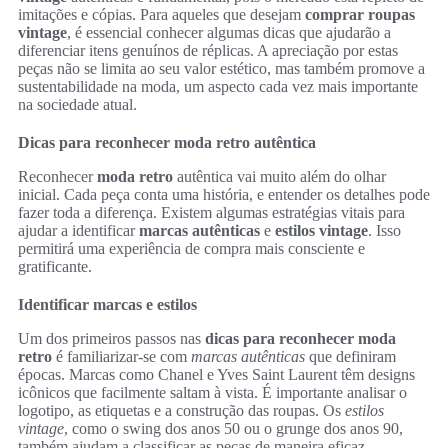
imitações e cópias. Para aqueles que desejam
comprar roupas
vintage
, é essencial conhecer algumas dicas que ajudarão a
diferenciar itens genuínos de réplicas. A apreciação por estas
peças não se limita ao seu valor estético, mas também promove a
sustentabilidade na moda, um aspecto cada vez mais importante
na sociedade atual.
Dicas para reconhecer moda retro autêntica
Reconhecer
moda retro
autêntica vai muito além do olhar
inicial. Cada peça conta uma história, e entender os detalhes pode
fazer toda a diferença. Existem algumas estratégias vitais para
ajudar a identificar
marcas autênticas
e
estilos vintage
. Isso
permitirá uma experiência de compra mais consciente e
gratificante.
Identificar marcas e estilos
Um dos primeiros passos nas
dicas para reconhecer moda
retro
é familiarizar-se com
marcas autênticas
que definiram
épocas. Marcas como Chanel e Yves Saint Laurent têm designs
icônicos que facilmente saltam à vista. É importante analisar o
logotipo, as etiquetas e a construção das roupas. Os
estilos
vintage
, como o swing dos anos 50 ou o grunge dos anos 90,
também ajudam a classificar as peças de maneira eficaz.