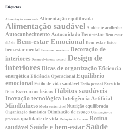
Etiquetas
Alimentação equilibrada
Alimentação consciente
Alimentação saudável
Ambiente acolhedor
Autoconhecimento
Autocuidado
Bem-estar
Bem-estar
Bem-estar Emocional
Bem-estar físico
diário
Decoração de
bem-estar mental
Consumo consciente
Design de
interiores
Desenvolvimento pessoal
interiores
Dicas de organização
Eficiencia
Equilibrio
energética
Eficiência Operacional
emocional
Estilo de vida saudável
Exercício
Estilo pessoal
Hábitos saudáveis
Exercícios físicos
físico
Inovação tecnológica
Inteligência Artificial
Mindfulness
Nutrição equilibrada
Moda sustentável
Otimização de espaço
Organização doméstica
Otimização de
Rotina
qualidade de vida
processos
Redução do Estresse
Saúde
Saúde e bem-estar
saudável