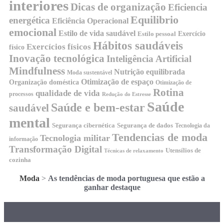
interiores
Dicas de organização
Eficiencia
Equilibrio
energética
Eficiência Operacional
emocional
Estilo de vida saudável
Exercício
Estilo pessoal
Hábitos saudáveis
Exercícios físicos
físico
Inovação tecnológica
Inteligência Artificial
Mindfulness
Nutrição equilibrada
Moda sustentável
Otimização de espaço
Organização doméstica
Otimização de
Rotina
qualidade de vida
processos
Redução do Estresse
Saúde
Saúde e bem-estar
saudável
mental
Segurança cibernética
Segurança de dados
Tecnologia da
Tendencias de moda
Tecnologia militar
informação
Transformação Digital
Utensílios de
Técnicas de relaxamento
cozinha
Moda
>
As tendências de moda portuguesa que estão a
ganhar destaque