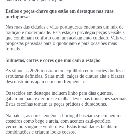
Estilos e peças-chave que estão em destaque nas ruas
portuguesas
Nas ruas das cidades e vilas portuguesas encontras um mix de
tradição e modernidade. Esta estação privilegia peças versáteis
que combinam conforto com um acabamento cuidado. Vais ver
propostas pensadas para o quotidiano e para ocasiões mais
formais.
Silhuetas, cortes e cores que marcam a estação
As silhuetas 2026 mostram um equilíbrio entre cortes fluidos e
estruturas definidas. Saias midi, calças de cintura alta e blazers
desconstruídos aparecem com frequência.
Os tecidos em destaque incluem linho para dias quentes,
gabardine para exteriores e malhas leves nas transições sazonais.
Estas escolhas tornam as peças práticas e duradouras.
Na paleta, as cores tendência Portugal baseiam-se em neutros
costeiros como bege e areia, com acentos azul-petróleo,
vermelho-sangue e verde-oliva. Estas tonalidades facilitam
combinações e criarem looks coesos.