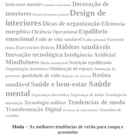
Decoração de
bem-estar mental
Consumo consciente
Design de
interiores
Desenvolvimento pessoal
interiores
Dicas de organização
Eficiencia
Equilibrio
energética
Eficiência Operacional
emocional
Estilo de vida saudável
Exercício
Estilo pessoal
Hábitos saudáveis
Exercícios físicos
físico
Inovação tecnológica
Inteligência Artificial
Mindfulness
Nutrição equilibrada
Moda sustentável
Otimização de espaço
Organização doméstica
Otimização de
Rotina
qualidade de vida
processos
Redução do Estresse
Saúde
Saúde e bem-estar
saudável
mental
Segurança cibernética
Segurança de dados
Tecnologia da
Tendencias de moda
Tecnologia militar
informação
Transformação Digital
Utensílios de
Técnicas de relaxamento
cozinha
Moda
>
As melhores tendências de verão para roupa e
acessórios