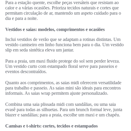
Para a estação quente, escolhe peças versáteis que resistam ao
calor e a várias ocasiões. Prioriza tecidos naturais e cortes que
permitam circulação de ar, mantendo um aspeto cuidado para o
dia e para a noite.
Vestidos e saias: modelos, comprimentos e ocasiões
Inclui vestidos de verão que se adaptam a rotinas distintas. Um
vestido camiseiro em linho funciona bem para o dia. Um vestido
slip em seda sintética eleva um jantar.
Para a praia, um maxi fluido protege do sol sem perder leveza.
Um vestido curto com estampado floral serve para passeios e
eventos descontraídos.
Quanto aos comprimentos, as saias midi oferecem versatilidade
para trabalho e passeio. As saias mini são ideais para encontros
informais. As saias wrap permitem ajuste personalizado.
Combina uma saia plissada midi com sandálias, ou uma saia
evasê para todas as silhuetas. Para um brunch formal leve, junta
blazer e sandálias; para a praia, escolhe um maxi e um chapéu.
Camisas e t-shirts: cortes, tecidos e estampados