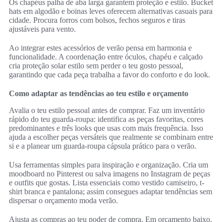
Os chapéus palha de aba larga garantem proteção e estilo. Bucket
hats em algodão e boinas leves oferecem alternativas casuais para
cidade. Procura forros com bolsos, fechos seguros e tiras
ajustáveis para vento.
Ao integrar estes acessórios de verão pensa em harmonia e
funcionalidade. A coordenação entre óculos, chapéu e calçado
cria proteção solar estilo sem perder o teu gosto pessoal,
garantindo que cada peça trabalha a favor do conforto e do look.
Como adaptar as tendências ao teu estilo e orçamento
Avalia o teu estilo pessoal antes de comprar. Faz um inventário
rápido do teu guarda-roupa: identifica as peças favoritas, cores
predominantes e três looks que usas com mais frequência. Isso
ajuda a escolher peças versáteis que realmente se combinam entre
si e a planear um guarda-roupa cápsula prático para o verão.
Usa ferramentas simples para inspiração e organização. Cria um
moodboard no Pinterest ou salva imagens no Instagram de peças
e outfits que gostas. Lista essenciais como vestido camiseiro, t-
shirt branca e pantalona; assim consegues adaptar tendências sem
dispersar o orçamento moda verão.
Ajusta as compras ao teu poder de compra. Em orçamento baixo,