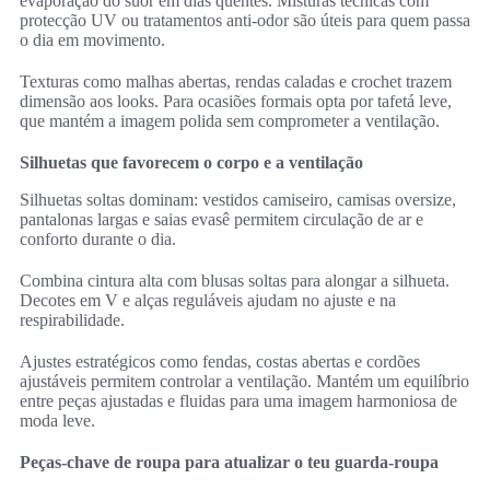
evaporação do suor em dias quentes. Misturas técnicas com
protecção UV ou tratamentos anti-odor são úteis para quem passa
o dia em movimento.
Texturas como malhas abertas, rendas caladas e crochet trazem
dimensão aos looks. Para ocasiões formais opta por tafetá leve,
que mantém a imagem polida sem comprometer a ventilação.
Silhuetas que favorecem o corpo e a ventilação
Silhuetas soltas dominam: vestidos camiseiro, camisas oversize,
pantalonas largas e saias evasê permitem circulação de ar e
conforto durante o dia.
Combina cintura alta com blusas soltas para alongar a silhueta.
Decotes em V e alças reguláveis ajudam no ajuste e na
respirabilidade.
Ajustes estratégicos como fendas, costas abertas e cordões
ajustáveis permitem controlar a ventilação. Mantém um equilíbrio
entre peças ajustadas e fluidas para uma imagem harmoniosa de
moda leve.
Peças-chave de roupa para atualizar o teu guarda-roupa