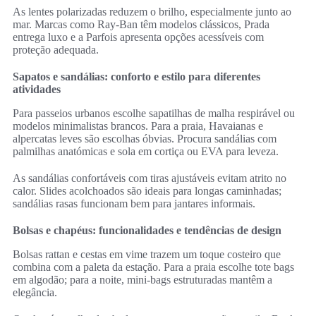
As lentes polarizadas reduzem o brilho, especialmente junto ao
mar. Marcas como Ray-Ban têm modelos clássicos, Prada
entrega luxo e a Parfois apresenta opções acessíveis com
proteção adequada.
Sapatos e sandálias: conforto e estilo para diferentes
atividades
Para passeios urbanos escolhe sapatilhas de malha respirável ou
modelos minimalistas brancos. Para a praia, Havaianas e
alpercatas leves são escolhas óbvias. Procura sandálias com
palmilhas anatómicas e sola em cortiça ou EVA para leveza.
As sandálias confortáveis com tiras ajustáveis evitam atrito no
calor. Slides acolchoados são ideais para longas caminhadas;
sandálias rasas funcionam bem para jantares informais.
Bolsas e chapéus: funcionalidades e tendências de design
Bolsas rattan e cestas em vime trazem um toque costeiro que
combina com a paleta da estação. Para a praia escolhe tote bags
em algodão; para a noite, mini-bags estruturadas mantêm a
elegância.