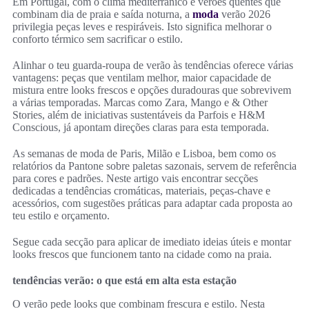
Em Portugal, com o clima mediterrânico e verões quentes que
combinam dia de praia e saída noturna, a
moda
verão 2026
privilegia peças leves e respiráveis. Isto significa melhorar o
conforto térmico sem sacrificar o estilo.
Alinhar o teu guarda-roupa de verão às tendências oferece várias
vantagens: peças que ventilam melhor, maior capacidade de
mistura entre looks frescos e opções duradouras que sobrevivem
a várias temporadas. Marcas como Zara, Mango e & Other
Stories, além de iniciativas sustentáveis da Parfois e H&M
Conscious, já apontam direções claras para esta temporada.
As semanas de moda de Paris, Milão e Lisboa, bem como os
relatórios da Pantone sobre paletas sazonais, servem de referência
para cores e padrões. Neste artigo vais encontrar secções
dedicadas a tendências cromáticas, materiais, peças-chave e
acessórios, com sugestões práticas para adaptar cada proposta ao
teu estilo e orçamento.
Segue cada secção para aplicar de imediato ideias úteis e montar
looks frescos que funcionem tanto na cidade como na praia.
tendências verão: o que está em alta esta estação
O verão pede looks que combinam frescura e estilo. Nesta