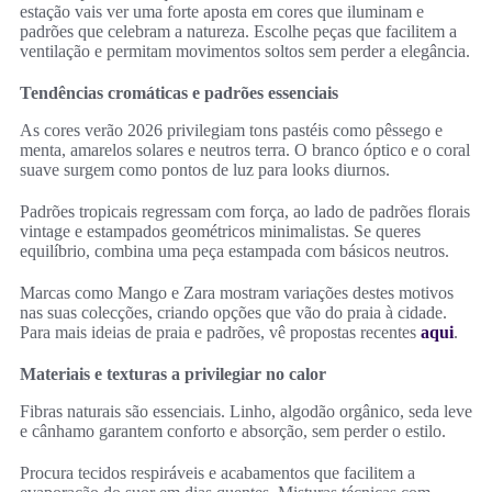
estação vais ver uma forte aposta em cores que iluminam e
padrões que celebram a natureza. Escolhe peças que facilitem a
ventilação e permitam movimentos soltos sem perder a elegância.
Tendências cromáticas e padrões essenciais
As cores verão 2026 privilegiam tons pastéis como pêssego e
menta, amarelos solares e neutros terra. O branco óptico e o coral
suave surgem como pontos de luz para looks diurnos.
Padrões tropicais regressam com força, ao lado de padrões florais
vintage e estampados geométricos minimalistas. Se queres
equilíbrio, combina uma peça estampada com básicos neutros.
Marcas como Mango e Zara mostram variações destes motivos
nas suas colecções, criando opções que vão do praia à cidade.
Para mais ideias de praia e padrões, vê propostas recentes
aqui
.
Materiais e texturas a privilegiar no calor
Fibras naturais são essenciais. Linho, algodão orgânico, seda leve
e cânhamo garantem conforto e absorção, sem perder o estilo.
Procura tecidos respiráveis e acabamentos que facilitem a