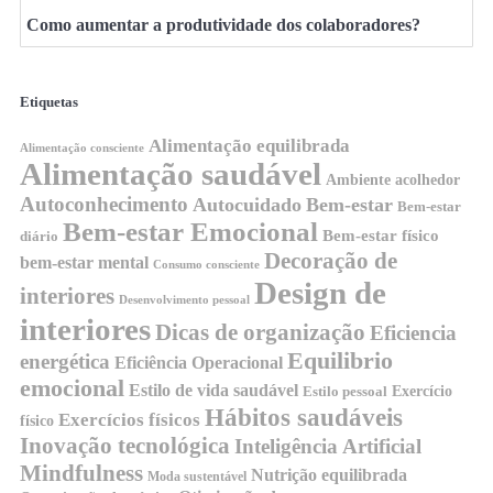
Como aumentar a produtividade dos colaboradores?
Etiquetas
Alimentação equilibrada
Alimentação consciente
Alimentação saudável
Ambiente acolhedor
Autoconhecimento
Autocuidado
Bem-estar
Bem-estar
Bem-estar Emocional
Bem-estar físico
diário
Decoração de
bem-estar mental
Consumo consciente
Design de
interiores
Desenvolvimento pessoal
interiores
Dicas de organização
Eficiencia
Equilibrio
energética
Eficiência Operacional
emocional
Estilo de vida saudável
Exercício
Estilo pessoal
Hábitos saudáveis
Exercícios físicos
físico
Inovação tecnológica
Inteligência Artificial
Mindfulness
Nutrição equilibrada
Moda sustentável