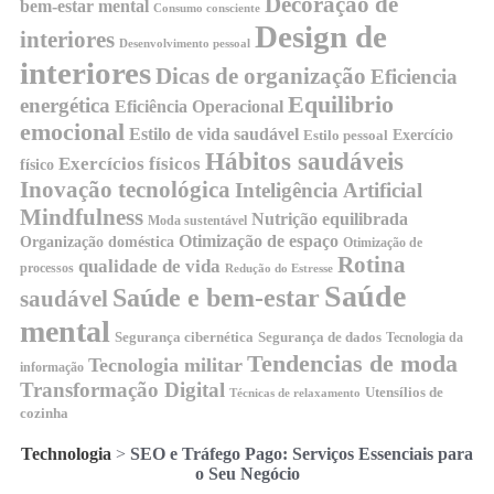
Decoração de
bem-estar mental
Consumo consciente
Design de
interiores
Desenvolvimento pessoal
interiores
Dicas de organização
Eficiencia
Equilibrio
energética
Eficiência Operacional
emocional
Estilo de vida saudável
Exercício
Estilo pessoal
Hábitos saudáveis
Exercícios físicos
físico
Inovação tecnológica
Inteligência Artificial
Mindfulness
Nutrição equilibrada
Moda sustentável
Otimização de espaço
Organização doméstica
Otimização de
Rotina
qualidade de vida
processos
Redução do Estresse
Saúde
Saúde e bem-estar
saudável
mental
Segurança cibernética
Segurança de dados
Tecnologia da
Tendencias de moda
Tecnologia militar
informação
Transformação Digital
Utensílios de
Técnicas de relaxamento
cozinha
Technologia
>
SEO e Tráfego Pago: Serviços Essenciais para
o Seu Negócio