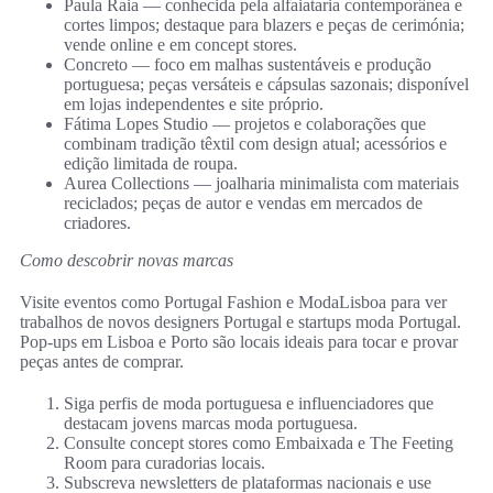
Paula Raia — conhecida pela alfaiataria contemporânea e
cortes limpos; destaque para blazers e peças de cerimónia;
vende online e em concept stores.
Concreto — foco em malhas sustentáveis e produção
portuguesa; peças versáteis e cápsulas sazonais; disponível
em lojas independentes e site próprio.
Fátima Lopes Studio — projetos e colaborações que
combinam tradição têxtil com design atual; acessórios e
edição limitada de roupa.
Aurea Collections — joalharia minimalista com materiais
reciclados; peças de autor e vendas em mercados de
criadores.
Como descobrir novas marcas
Visite eventos como Portugal Fashion e ModaLisboa para ver
trabalhos de novos designers Portugal e startups moda Portugal.
Pop-ups em Lisboa e Porto são locais ideais para tocar e provar
peças antes de comprar.
Siga perfis de moda portuguesa e influenciadores que
destacam jovens marcas moda portuguesa.
Consulte concept stores como Embaixada e The Feeting
Room para curadorias locais.
Subscreva newsletters de plataformas nacionais e use