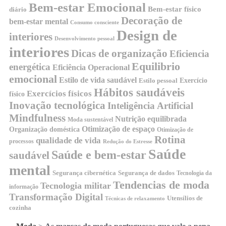
Bem-estar Emocional
Bem-estar físico
diário
Decoração de
bem-estar mental
Consumo consciente
Design de
interiores
Desenvolvimento pessoal
interiores
Dicas de organização
Eficiencia
Equilibrio
energética
Eficiência Operacional
emocional
Estilo de vida saudável
Exercício
Estilo pessoal
Hábitos saudáveis
Exercícios físicos
físico
Inovação tecnológica
Inteligência Artificial
Mindfulness
Nutrição equilibrada
Moda sustentável
Otimização de espaço
Organização doméstica
Otimização de
Rotina
qualidade de vida
processos
Redução do Estresse
Saúde
Saúde e bem-estar
saudável
mental
Segurança cibernética
Segurança de dados
Tecnologia da
Tendencias de moda
Tecnologia militar
informação
Transformação Digital
Utensílios de
Técnicas de relaxamento
cozinha