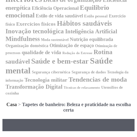
Equilibrio
energética
Eficiência Operacional
emocional
Estilo de vida saudável
Exercício
Estilo pessoal
Hábitos saudáveis
Exercícios físicos
físico
Inovação tecnológica
Inteligência Artificial
Mindfulness
Nutrição equilibrada
Moda sustentável
Otimização de espaço
Organização doméstica
Otimização de
Rotina
qualidade de vida
processos
Redução do Estresse
Saúde
Saúde e bem-estar
saudável
mental
Segurança cibernética
Segurança de dados
Tecnologia da
Tendencias de moda
Tecnologia militar
informação
Transformação Digital
Utensílios de
Técnicas de relaxamento
cozinha
Casa
>
Tapetes de banheiro: Beleza e praticidade na escolha
certa