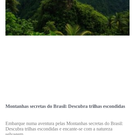
Montanhas secretas do Brasil: Descubra trilhas escondidas
Embarque numa aventura pelas Montanhas secretas do Brasil:
Descubra trilhas escondidas e encante-se com a natureza
selvagem.