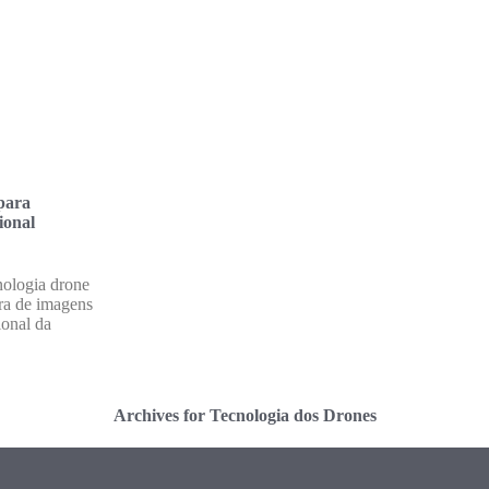
para
ional
cnologia drone
ura de imagens
ional da
Archives for Tecnologia dos Drones