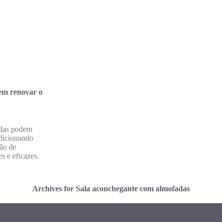
em renovar o
adas podem
adicionando
ção de
s e eficazes.
Archives for Sala aconchegante com almofadas