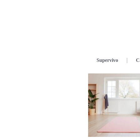
Supervivo
C