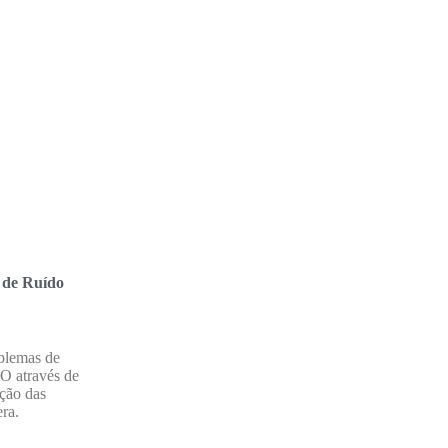
 de Ruído
blemas de
SO através de
ação das
ra.