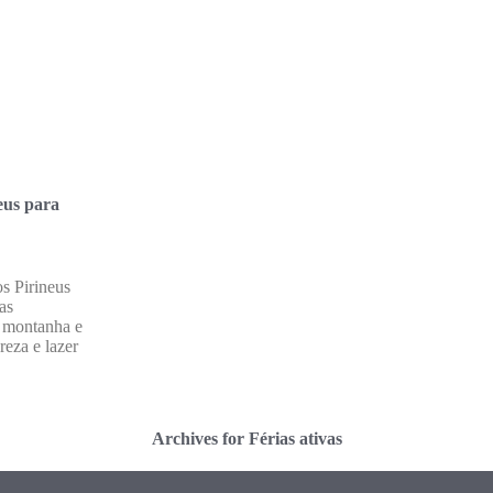
eus para
s Pirineus
has
e montanha e
reza e lazer
Archives for Férias ativas