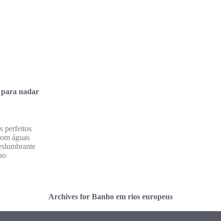
s para nadar
s perfeitos
 com águas
deslumbrante
ho
Archives for Banho em rios europeus