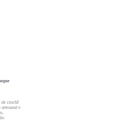
toque
 de crochê
artesanal e
o,
lo.