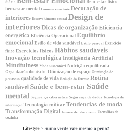
Bem-estar Emocional
Bem-estar físico
diário
Decoração de
bem-estar mental
Consumo consciente
Design de
interiores
Desenvolvimento pessoal
interiores
Dicas de organização
Eficiencia
Equilibrio
energética
Eficiência Operacional
emocional
Estilo de vida saudável
Exercício
Estilo pessoal
Hábitos saudáveis
Exercícios físicos
físico
Inovação tecnológica
Inteligência Artificial
Mindfulness
Nutrição equilibrada
Moda sustentável
Otimização de espaço
Organização doméstica
Otimização de
Rotina
qualidade de vida
processos
Redução do Estresse
Saúde
Saúde e bem-estar
saudável
mental
Segurança cibernética
Segurança de dados
Tecnologia da
Tendencias de moda
Tecnologia militar
informação
Transformação Digital
Utensílios de
Técnicas de relaxamento
cozinha
Lifestyle
>
Sumo verde vale mesmo a pena?