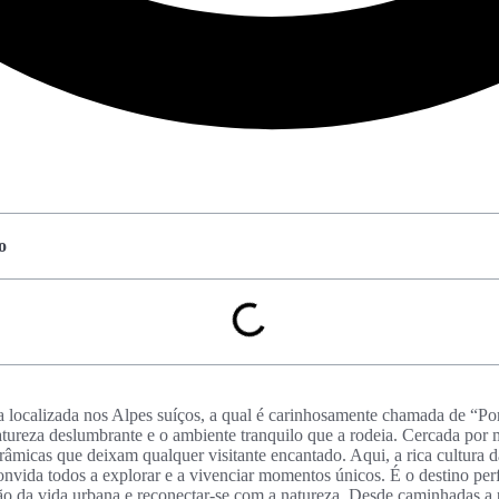
o
a localizada nos Alpes suíços, a qual é carinhosamente chamada de “Por
natureza deslumbrante e o ambiente tranquilo que a rodeia. Cercada por
râmicas que deixam qualquer visitante encantado. Aqui, a rica cultura 
onvida todos a explorar e a vivenciar momentos únicos. É o destino perf
ão da vida urbana e reconectar-se com a natureza. Desde caminhadas a p