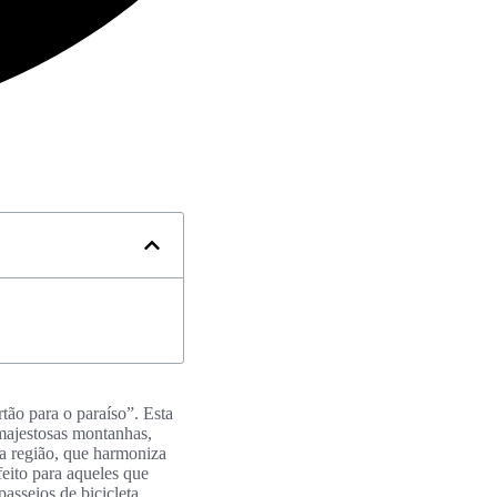
tão para o paraíso”. Esta
 majestosas montanhas,
da região, que harmoniza
eito para aqueles que
asseios de bicicleta,