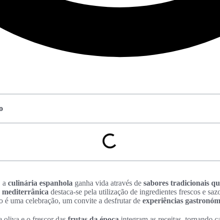
o
, a
culinária espanhola
ganha vida através de
sabores tradicionais q
 mediterrânica
destaca-se pela utilização de ingredientes frescos e saz
to é uma celebração, um convite a desfrutar de
experiências gastronóm
e oliva e o frescor das
frutas da época
integram as receitas, tornando c