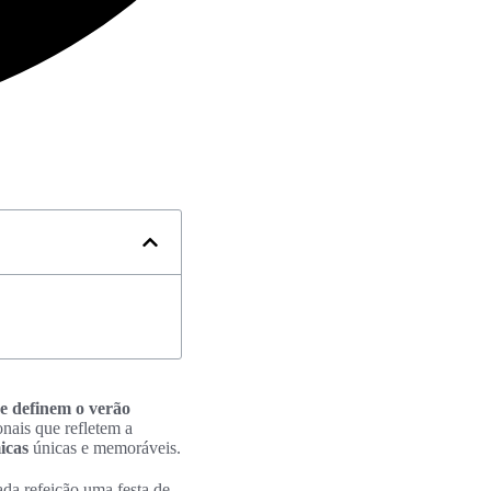
ue definem o verão
onais que refletem a
icas
únicas e memoráveis.
ada refeição uma festa de