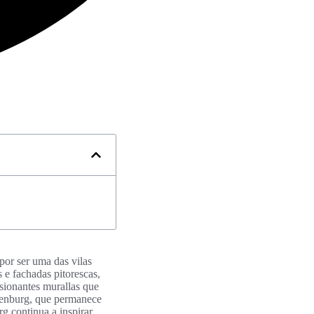
por ser uma das vilas
 e fachadas pitorescas,
ssionantes murallas que
henburg, que permanece
rg continua a inspirar