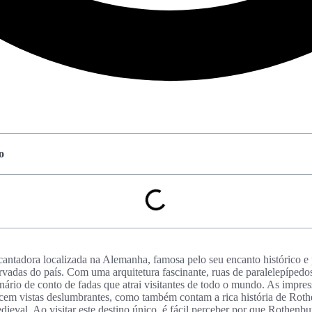
o
antadora localizada na Alemanha, famosa pelo seu encanto histórico e 
vadas do país. Com uma arquitetura fascinante, ruas de paralelepípedos
enário de conto de fadas que atrai visitantes de todo o mundo. As impre
ecem vistas deslumbrantes, como também contam a rica história de Rot
dieval. Ao visitar este destino único, é fácil perceber por que Rothenbu