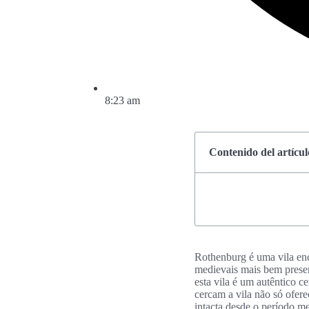
8:23 am
Contenido del artícul
Rothenburg é uma vila enc
medievais mais bem preser
esta vila é um autêntico c
cercam a vila não só ofer
intacta desde o período me