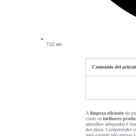
7:22 am
Contenido del artícul
A
limpeza eficiente
do pis
como os
melhores produt
utensílios adequados é fu
dos pisos. Compreender co
para garantir não apenas a