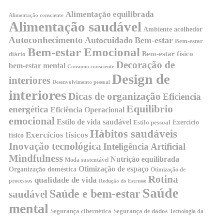
Alimentação equilibrada
Alimentação consciente
Alimentação saudável
Ambiente acolhedor
Autoconhecimento
Autocuidado
Bem-estar
Bem-estar
Bem-estar Emocional
Bem-estar físico
diário
Decoração de
bem-estar mental
Consumo consciente
Design de
interiores
Desenvolvimento pessoal
interiores
Dicas de organização
Eficiencia
Equilibrio
energética
Eficiência Operacional
emocional
Estilo de vida saudável
Exercício
Estilo pessoal
Hábitos saudáveis
Exercícios físicos
físico
Inovação tecnológica
Inteligência Artificial
Mindfulness
Nutrição equilibrada
Moda sustentável
Otimização de espaço
Organização doméstica
Otimização de
Rotina
qualidade de vida
processos
Redução do Estresse
Saúde
Saúde e bem-estar
saudável
mental
Segurança cibernética
Segurança de dados
Tecnologia da