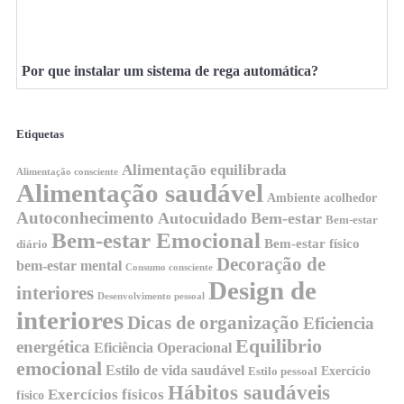
Por que instalar um sistema de rega automática?
Etiquetas
Alimentação equilibrada
Alimentação consciente
Alimentação saudável
Ambiente acolhedor
Autoconhecimento
Autocuidado
Bem-estar
Bem-estar
Bem-estar Emocional
Bem-estar físico
diário
Decoração de
bem-estar mental
Consumo consciente
Design de
interiores
Desenvolvimento pessoal
interiores
Dicas de organização
Eficiencia
Equilibrio
energética
Eficiência Operacional
emocional
Estilo de vida saudável
Exercício
Estilo pessoal
Hábitos saudáveis
Exercícios físicos
físico