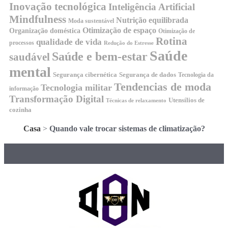
Inovação tecnológica
Inteligência Artificial
Mindfulness
Nutrição equilibrada
Moda sustentável
Otimização de espaço
Organização doméstica
Otimização de
Rotina
qualidade de vida
processos
Redução do Estresse
Saúde
Saúde e bem-estar
saudável
mental
Segurança cibernética
Segurança de dados
Tecnologia da
Tendencias de moda
Tecnologia militar
informação
Transformação Digital
Utensílios de
Técnicas de relaxamento
cozinha
Casa
>
Quando vale trocar sistemas de climatização?