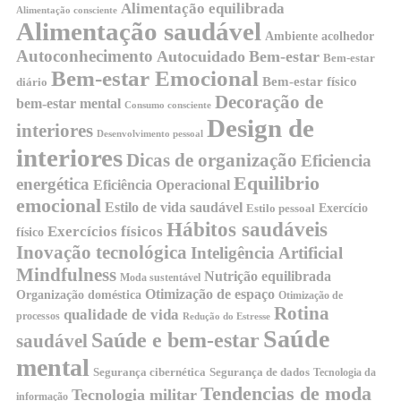
Alimentação equilibrada
Alimentação consciente
Alimentação saudável
Ambiente acolhedor
Autoconhecimento
Autocuidado
Bem-estar
Bem-estar
Bem-estar Emocional
Bem-estar físico
diário
Decoração de
bem-estar mental
Consumo consciente
Design de
interiores
Desenvolvimento pessoal
interiores
Dicas de organização
Eficiencia
Equilibrio
energética
Eficiência Operacional
emocional
Estilo de vida saudável
Exercício
Estilo pessoal
Hábitos saudáveis
Exercícios físicos
físico
Inovação tecnológica
Inteligência Artificial
Mindfulness
Nutrição equilibrada
Moda sustentável
Otimização de espaço
Organização doméstica
Otimização de
Rotina
qualidade de vida
processos
Redução do Estresse
Saúde
Saúde e bem-estar
saudável
mental
Segurança cibernética
Segurança de dados
Tecnologia da
Tendencias de moda
Tecnologia militar
informação