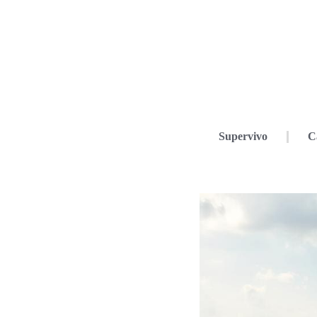
Supervivo
C